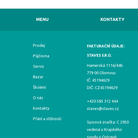
MENU
KONTAKTY
Prodej
FAKTURAČNÍ ÚDAJE:
STAVES S.R.O.
Půjčovna
Hamerská 1116/44b
Servis
779 00 Olomouc
Bazar
IČ: 45194629
Školení
DIČ: CZ45194629
O nás
+420 585 312 444
Kontakty
staves@staves.cz
Přání a stížnosti
Spisová značka: C 2950
vedená u Krajského
soudu v Ostravě