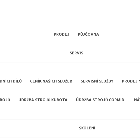
PRODEJ
PŮJČOVNA
SERVIS
NÍCH DÍLŮ
CENÍK NAŠICH SLUŽEB
SERVISNÍ SLUŽBY
PRODEJ 
TROJŮ
ÚDRŽBA STROJŮ KUBOTA
ÚDRŽBA STROJŮ CORMIDI
NÁ
ŠKOLENÍ