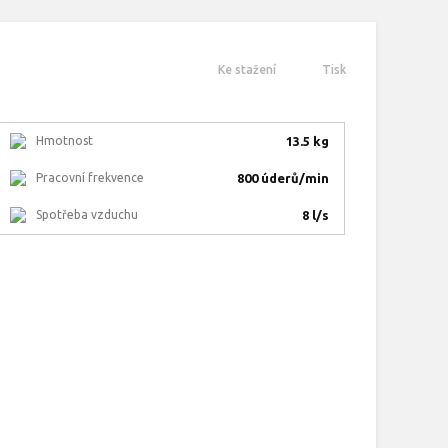
Ke stažení
Tisk
Hmotnost
13.5 kg
Pracovní frekvence
800 úderů/min
Spotřeba vzduchu
8 l/s