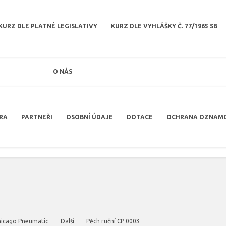
KURZ DLE PLATNÉ LEGISLATIVY
KURZ DLE VYHLÁŠKY Č. 77/1965 SB
O NÁS
RA
PARTNEŘI
OSOBNÍ ÚDAJE
DOTACE
OCHRANA OZNAM
hicago Pneumatic
Další
Pěch ruční CP 0003