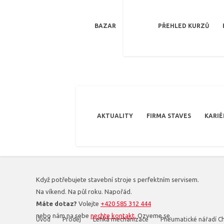
BAZAR
PŘEHLED KURZŮ
AKTUALITY
FIRMA STAVES
KARIÉ
Když potřebujete stavební stroje s perfektním servisem.
Na víkend. Na půl roku. Napořád.
Máte dotaz?
Volejte
+420 585 312 444
nebo nám na sebe
nechte kontakt.
Ozveme se.
Úvod
Prodej
Lehká mechanizace
Pneumatické nářadí C