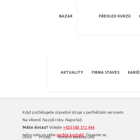
BAZAR
PŘEHLED KURZŮ
AKTUALITY
FIRMA STAVES
KARIÉ
Když potřebujete stavební stroje s perfektním servisem.
Na víkend. Na půl roku. Napořád.
Máte dotaz?
Volejte
+420 585 312 444
nebo nám na sebe
nechte kontakt.
Ozveme se.
Úvod
Prodej
Rotační sekačka D80