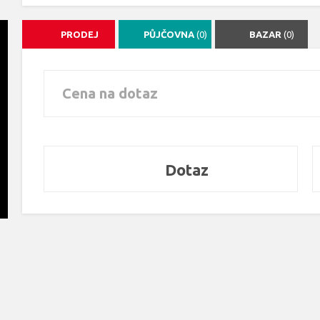
PRODEJ
PŮJČOVNA
(0)
BAZAR
(0)
Cena na dotaz
Dotaz