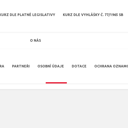
KURZ DLE PLATNÉ LEGISLATIVY
KURZ DLE VYHLÁŠKY Č. 77/1965 SB
O NÁS
RA
PARTNEŘI
OSOBNÍ ÚDAJE
DOTACE
OCHRANA OZNAM