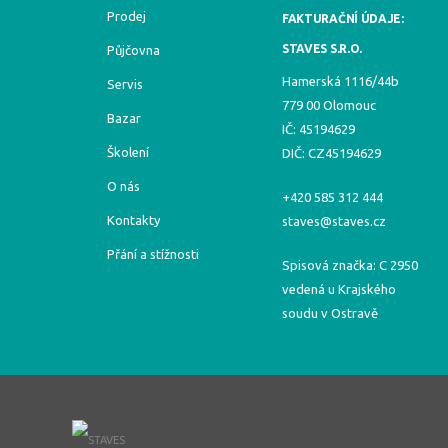
Prodej
FAKTURAČNÍ ÚDAJE:
STAVES S.R.O.
Půjčovna
Hamerská 1116/44b
Servis
779 00 Olomouc
Bazar
IČ: 45194629
Školení
DIČ: CZ45194629
O nás
+420 585 312 444
Kontakty
staves@staves.cz
Přání a stížnosti
Spisová značka: C 2950
vedená u Krajského
soudu v Ostravě