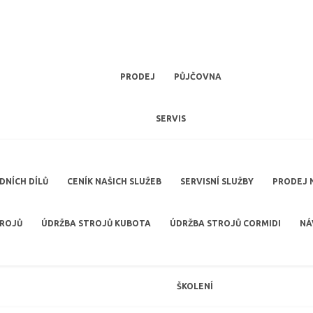
PRODEJ
PŮJČOVNA
SERVIS
NÍCH DÍLŮ
CENÍK NAŠICH SLUŽEB
SERVISNÍ SLUŽBY
PRODEJ 
TROJŮ
ÚDRŽBA STROJŮ KUBOTA
ÚDRŽBA STROJŮ CORMIDI
NÁ
ŠKOLENÍ