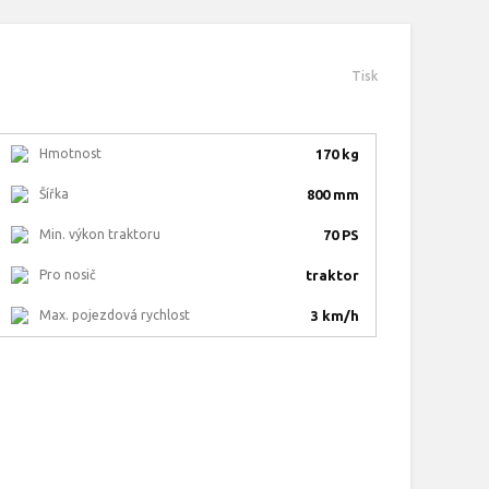
Tisk
Hmotnost
170 kg
Šířka
800 mm
Min. výkon traktoru
70 PS
Pro nosič
traktor
Max. pojezdová rychlost
3 km/h