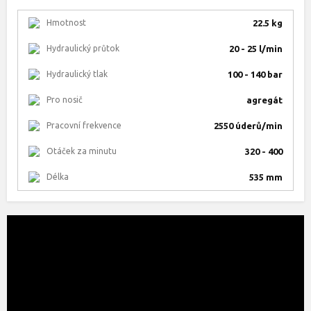
Hmotnost
22.5 kg
Hydraulický průtok
20 - 25 l/min
Hydraulický tlak
100 - 140 bar
Pro nosič
agregát
Pracovní frekvence
2550 úderů/min
Otáček za minutu
320 - 400
Délka
535 mm