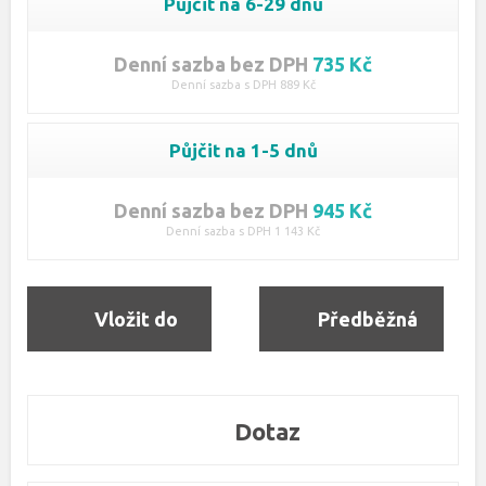
Půjčit na 6-29 dnů
Denní sazba bez DPH
735 Kč
Denní sazba s DPH 889 Kč
Půjčit na 1-5 dnů
Denní sazba bez DPH
945 Kč
Denní sazba s DPH 1 143 Kč
Vložit do
Předběžná
objednávky
rezervace
Dotaz