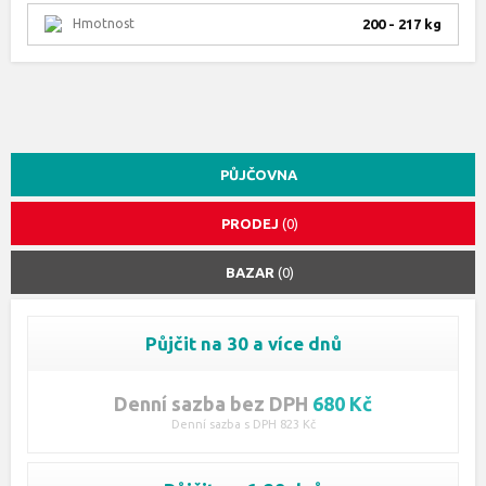
Hmotnost
200 - 217 kg
PŮJČOVNA
PRODEJ
(0)
BAZAR
(0)
Půjčit na 30 a více dnů
Denní sazba bez DPH
680 Kč
Denní sazba s DPH 823 Kč