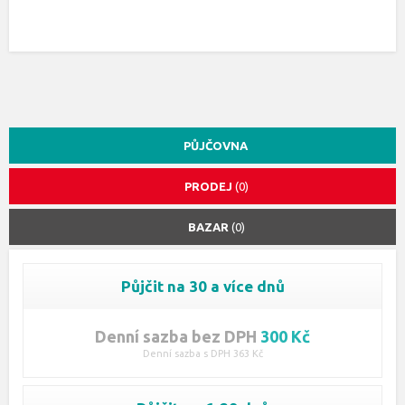
PŮJČOVNA
PRODEJ
(0)
BAZAR
(0)
Půjčit na 30 a více dnů
Denní sazba bez DPH
300 Kč
Denní sazba s DPH 363 Kč