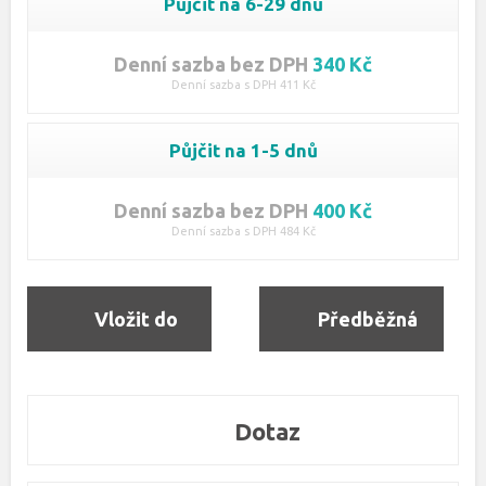
Půjčit na 6-29 dnů
Denní sazba bez DPH
340 Kč
Denní sazba s DPH 411 Kč
Půjčit na 1-5 dnů
Denní sazba bez DPH
400 Kč
Denní sazba s DPH 484 Kč
Vložit do
Předběžná
objednávky
rezervace
Dotaz