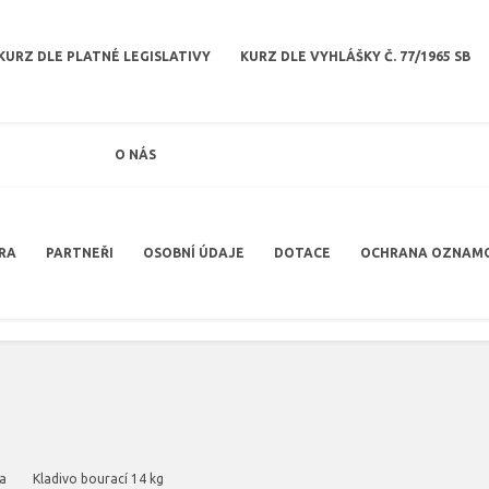
KURZ DLE PLATNÉ LEGISLATIVY
KURZ DLE VYHLÁŠKY Č. 77/1965 SB
O NÁS
RA
PARTNEŘI
OSOBNÍ ÚDAJE
DOTACE
OCHRANA OZNAM
va
Kladivo bourací 14 kg