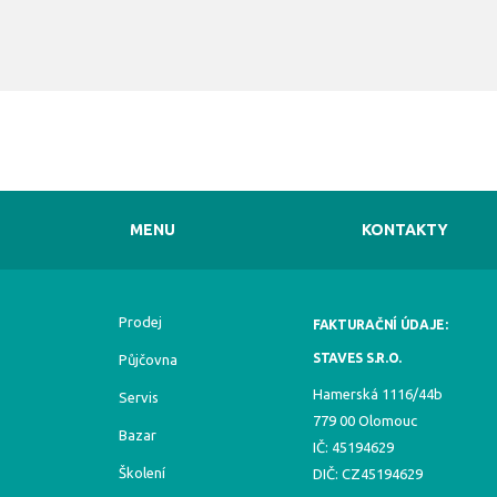
MENU
KONTAKTY
Prodej
FAKTURAČNÍ ÚDAJE:
STAVES S.R.O.
Půjčovna
Hamerská 1116/44b
Servis
779 00 Olomouc
Bazar
IČ: 45194629
Školení
DIČ: CZ45194629