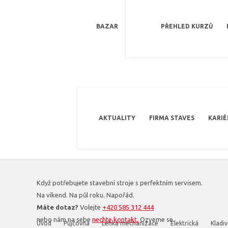
BAZAR
PŘEHLED KURZŮ
AKTUALITY
FIRMA STAVES
KARIÉ
Když potřebujete stavební stroje s perfektním servisem.
Na víkend. Na půl roku. Napořád.
Máte dotaz?
Volejte
+420 585 312 444
nebo nám na sebe
nechte kontakt.
Ozveme se.
Úvod
Půjčovna
Lehká mechanizace
Elektrická
Kladi