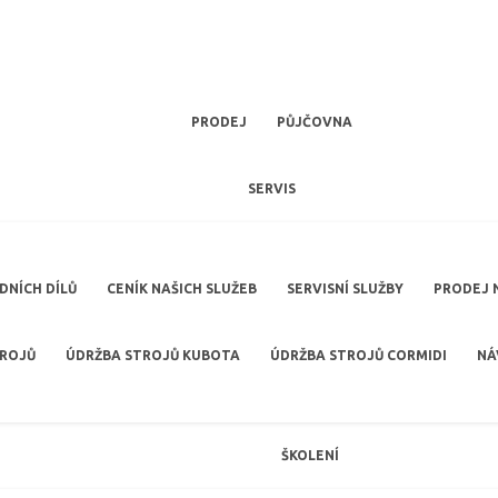
PRODEJ
PŮJČOVNA
SERVIS
NÍCH DÍLŮ
CENÍK NAŠICH SLUŽEB
SERVISNÍ SLUŽBY
PRODEJ 
TROJŮ
ÚDRŽBA STROJŮ KUBOTA
ÚDRŽBA STROJŮ CORMIDI
NÁ
ŠKOLENÍ