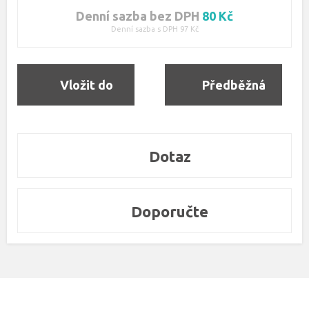
Denní sazba bez DPH
80 Kč
Denní sazba s DPH 97 Kč
Vložit do
Předběžná
objednávky
rezervace
Dotaz
Doporučte