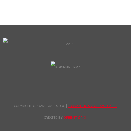
COPYRIGHT © 2026 STAVES S.R.O.
|
ZOBRAZIT DESKTOPOVOU VERZI
CREATED BY
ORBINET S.R.O.