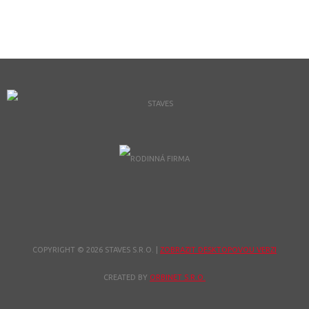
COPYRIGHT © 2026 STAVES S.R.O.
|
ZOBRAZIT DESKTOPOVOU VERZI
CREATED BY
ORBINET S.R.O.