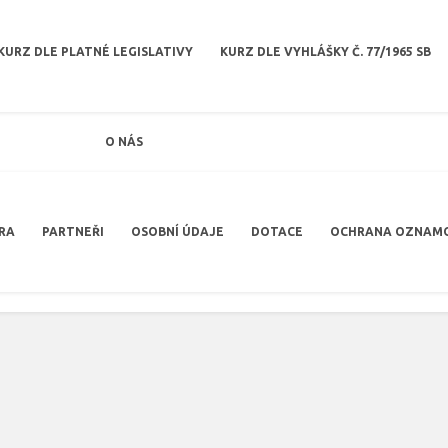
KURZ DLE PLATNÉ LEGISLATIVY
KURZ DLE VYHLÁŠKY Č. 77/1965 SB
O NÁS
RA
PARTNEŘI
OSOBNÍ ÚDAJE
DOTACE
OCHRANA OZNAM