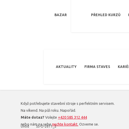
BAZAR
PŘEHLED KURZŮ
AKTUALITY
FIRMA STAVES
KARIÉ
Když potřebujete stavební stroje s perfektním servisem.
Na víkend. Na půl roku. Napořád.
Máte dotaz?
Volejte
+420 585 312 444
nebo nám na sebe
nechte kontakt.
Ozveme se.
Úvod
SS-O-2611_2