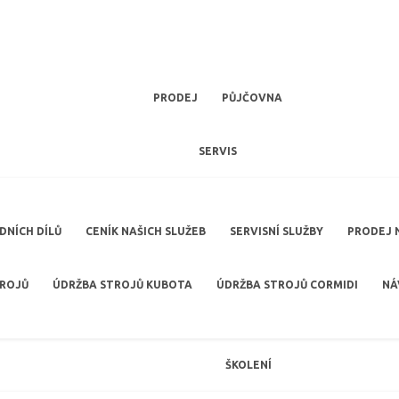
PRODEJ
PŮJČOVNA
SERVIS
NÍCH DÍLŮ
CENÍK NAŠICH SLUŽEB
SERVISNÍ SLUŽBY
PRODEJ 
TROJŮ
ÚDRŽBA STROJŮ KUBOTA
ÚDRŽBA STROJŮ CORMIDI
NÁ
ŠKOLENÍ