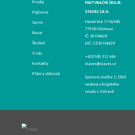
Prodej
FAKTURAČNÍ ÚDAJE:
STAVES S.R.O.
Půjčovna
Hamerská 1116/44b
Servis
779 00 Olomouc
Bazar
IČ: 45194629
Školení
DIČ: CZ45194629
O nás
+420 585 312 444
Kontakty
staves@staves.cz
Přání a stížnosti
Spisová značka: C 2950
vedená u Krajského
soudu v Ostravě