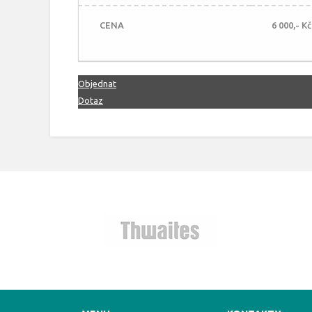
CENA
6 000,- K
Objednat
Dotaz