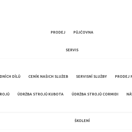
PRODEJ
PŮJČOVNA
SERVIS
NÍCH DÍLŮ
CENÍK NAŠICH SLUŽEB
SERVISNÍ SLUŽBY
PRODEJ 
TROJŮ
ÚDRŽBA STROJŮ KUBOTA
ÚDRŽBA STROJŮ CORMIDI
NÁ
ŠKOLENÍ