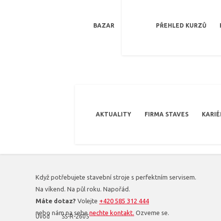
BAZAR
PŘEHLED KURZŮ
AKTUALITY
FIRMA STAVES
KARIÉ
Když potřebujete stavební stroje s perfektním servisem.
Na víkend. Na půl roku. Napořád.
Máte dotaz?
Volejte
+420 585 312 444
nebo nám na sebe
nechte kontakt.
Ozveme se.
Úvod
SS-R-2605