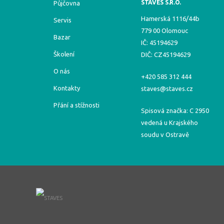
STAVES S.R.O.
Půjčovna
Hamerská 1116/44b
Servis
779 00 Olomouc
Bazar
IČ: 45194629
Školení
DIČ: CZ45194629
O nás
+420 585 312 444
Kontakty
staves@staves.cz
Přání a stížnosti
Spisová značka: C 2950
vedená u Krajského
soudu v Ostravě