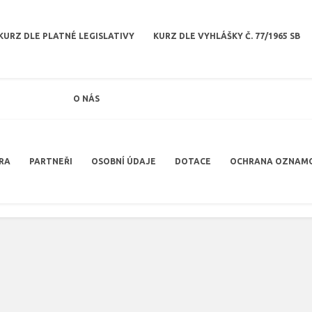
KURZ DLE PLATNÉ LEGISLATIVY
KURZ DLE VYHLÁŠKY Č. 77/1965 SB
O NÁS
RA
PARTNEŘI
OSOBNÍ ÚDAJE
DOTACE
OCHRANA OZNAM