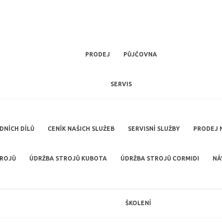
PRODEJ
PŮJČOVNA
SERVIS
NÍCH DÍLŮ
CENÍK NAŠICH SLUŽEB
SERVISNÍ SLUŽBY
PRODEJ 
TROJŮ
ÚDRŽBA STROJŮ KUBOTA
ÚDRŽBA STROJŮ CORMIDI
NÁ
ŠKOLENÍ