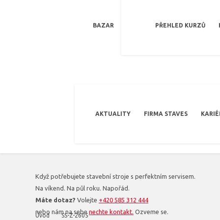
BAZAR
PŘEHLED KURZŮ
AKTUALITY
FIRMA STAVES
KARIÉ
Když potřebujete stavební stroje s perfektním servisem.
Na víkend. Na půl roku. Napořád.
Máte dotaz?
Volejte
+420 585 312 444
nebo nám na sebe
nechte kontakt.
Ozveme se.
Úvod
SS-Z-2605