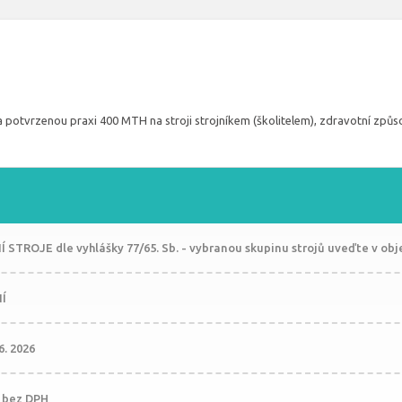
a potvrzenou praxi 400 MTH na stroji strojníkem (školitelem), zdravotní způsob
 STROJE dle vyhlášky 77/65. Sb. - vybranou skupinu strojů uveďte v ob
Í
06. 2026
č bez DPH