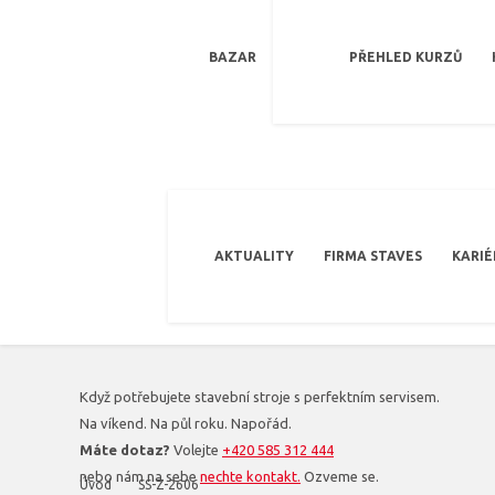
BAZAR
PŘEHLED KURZŮ
AKTUALITY
FIRMA STAVES
KARIÉ
Když potřebujete stavební stroje s perfektním servisem.
Na víkend. Na půl roku. Napořád.
Máte dotaz?
Volejte
+420 585 312 444
nebo nám na sebe
nechte kontakt.
Ozveme se.
Úvod
SS-Z-2606