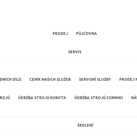
PRODEJ
PŮJČOVNA
SERVIS
NÍCH DÍLŮ
CENÍK NAŠICH SLUŽEB
SERVISNÍ SLUŽBY
PRODEJ 
TROJŮ
ÚDRŽBA STROJŮ KUBOTA
ÚDRŽBA STROJŮ CORMIDI
NÁ
ŠKOLENÍ