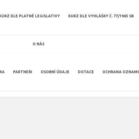
KURZ DLE PLATNÉ LEGISLATIVY
KURZ DLE VYHLÁŠKY Č. 77/1965 SB
O NÁS
RA
PARTNEŘI
OSOBNÍ ÚDAJE
DOTACE
OCHRANA OZNAM