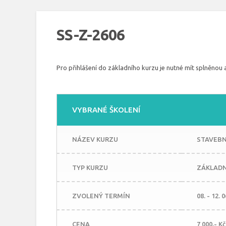
SS-Z-2606
Pro přihlášení do základního kurzu je nutné mít splněnou 
VYBRANÉ ŠKOLENÍ
NÁZEV KURZU
STAVEBNÍ
TYP KURZU
ZÁKLADN
ZVOLENÝ TERMÍN
08. - 12. 
CENA
7 000,- K