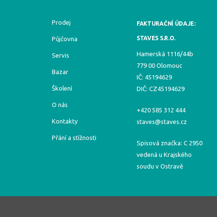
Prodej
FAKTURAČNÍ ÚDAJE:
STAVES S.R.O.
Půjčovna
Hamerská 1116/44b
Servis
779 00 Olomouc
Bazar
IČ: 45194629
Školení
DIČ: CZ45194629
O nás
+420 585 312 444
Kontakty
staves@staves.cz
Přání a stížnosti
Spisová značka: C 2950
vedená u Krajského
soudu v Ostravě