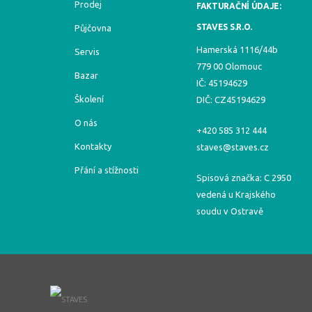
Prodej
FAKTURAČNÍ ÚDAJE:
STAVES S.R.O.
Půjčovna
Hamerská 1116/44b
Servis
779 00 Olomouc
Bazar
IČ: 45194629
Školení
DIČ: CZ45194629
O nás
+420 585 312 444
Kontakty
staves@staves.cz
Přání a stížnosti
Spisová značka: C 2950
vedená u Krajského
soudu v Ostravě