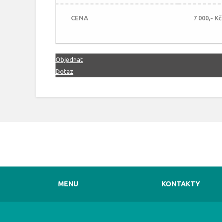
CENA
7 000,- K
Objednat
Dotaz
MENU
KONTAKTY