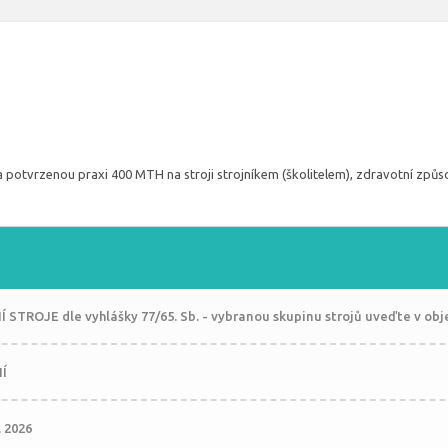
a potvrzenou praxi 400 MTH na stroji strojníkem (školitelem), zdravotní způsob
 STROJE dle vyhlášky 77/65. Sb. - vybranou skupinu strojů uveďte v ob
Í
2. 2026