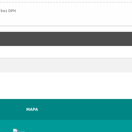
č bez DPH
MAPA