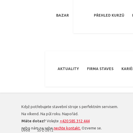
BAZAR
PŘEHLED KURZŮ
AKTUALITY
FIRMA STAVES
KARIÉ
Když potřebujete stavební stroje s perfektním servisem.
Na víkend. Na půl roku. Napořád.
Máte dotaz?
Volejte
+420 585 312 444
nebo nám na sebe
nechte kontakt.
Ozveme se.
Úvod
SS-Z-2612