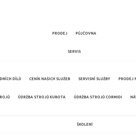
PRODEJ
PŮJČOVNA
SERVIS
NÍCH DÍLŮ
CENÍK NAŠICH SLUŽEB
SERVISNÍ SLUŽBY
PRODEJ 
TROJŮ
ÚDRŽBA STROJŮ KUBOTA
ÚDRŽBA STROJŮ CORMIDI
NÁ
ŠKOLENÍ