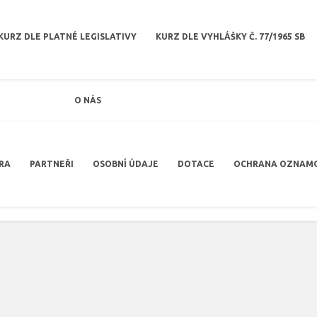
KURZ DLE PLATNÉ LEGISLATIVY
KURZ DLE VYHLÁŠKY Č. 77/1965 SB
O NÁS
RA
PARTNEŘI
OSOBNÍ ÚDAJE
DOTACE
OCHRANA OZNAM