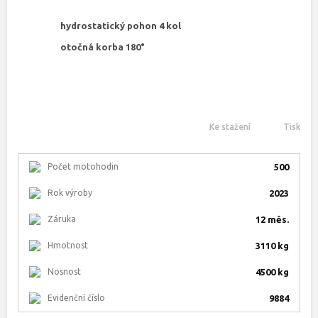
hydrostatický pohon 4 kol
otočná korba 180°
Ke stažení
Tisk
Počet motohodin
500
Rok výroby
2023
Záruka
12 měs.
Hmotnost
3110 kg
Nosnost
4500 kg
Evidenční číslo
9884