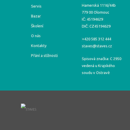
Hamerská 1116/44b
Servis
779 00 Olomouc
Bazar
IČ: 45194629
Školení
DIČ: CZ45194629
O nás
+420 585 312 444
Kontakty
staves@staves.cz
Přání a stížnosti
Spisová značka: C 2950
vedená u Krajského
soudu v Ostravě