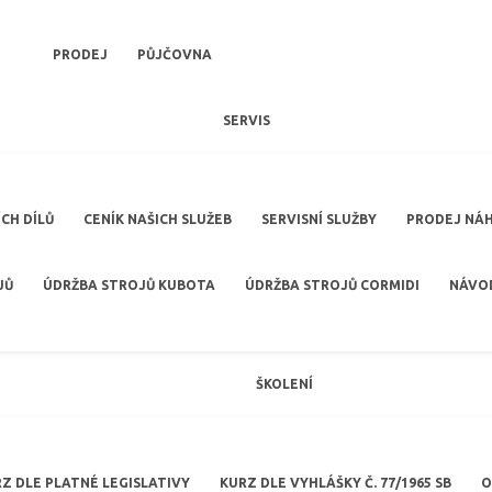
PRODEJ
PŮJČOVNA
SERVIS
CH DÍLŮ
CENÍK NAŠICH SLUŽEB
SERVISNÍ SLUŽBY
PRODEJ NÁH
JŮ
ÚDRŽBA STROJŮ KUBOTA
ÚDRŽBA STROJŮ CORMIDI
NÁVOD
ŠKOLENÍ
Z DLE PLATNÉ LEGISLATIVY
KURZ DLE VYHLÁŠKY Č. 77/1965 SB
O