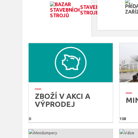
STAVEBNÍ
STROJE
ZBOŽÍ V AKCI A
MI
VÝPRODEJ
0
108