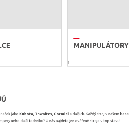
LCE
MANIPULÁTORY
1
JŮ
značek jako
Kubota, Thwaites, Cormidi
a dalších. Každý stroj v našem baza
umpery nebo další techniku? U nás najdete jen ověřené stroje v top stavu!