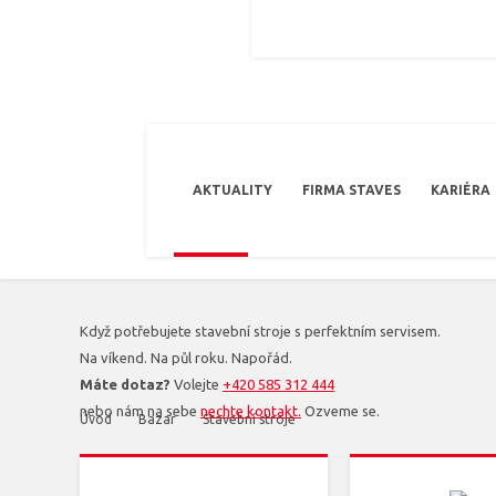
AKTUALITY
FIRMA STAVES
KARIÉRA
Když potřebujete stavební stroje s perfektním servisem.
Na víkend. Na půl roku. Napořád.
Máte dotaz?
Volejte
+420 585 312 444
nebo nám na sebe
nechte kontakt.
Ozveme se.
Úvod
Bazar
Stavební stroje