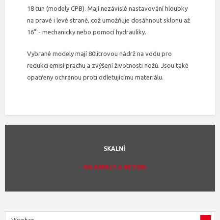
18 tun (modely CPB). Mají nezávislé nastavování hloubky
na pravé i levé straně, což umožňuje dosáhnout sklonu až
16° - mechanicky nebo pomocí hydrauliky.
Vybrané modely mají 80litrovou nádrž na vodu pro
redukci emisí prachu a zvýšení životnosti nožů. Jsou také
opatřeny ochranou proti odletujícímu materiálu.
SKALNÍ
NA ASFALT A BETON