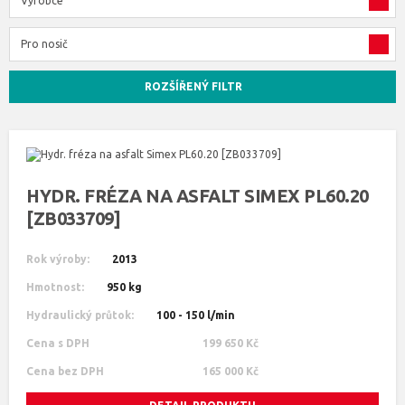
Výrobce
Pro nosič
ROZŠÍŘENÝ FILTR
HYDR. FRÉZA NA ASFALT SIMEX PL60.20
[ZB033709]
Rok výroby:
2013
Hmotnost:
950 kg
Hydraulický průtok:
100 - 150 l/min
Cena s DPH
199 650 Kč
Cena bez DPH
165 000 Kč