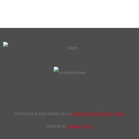
COPYRIGHT © 2026 STAVES S.R.O.
|
ZOBRAZIT DESKTOPOVOU VERZI
CREATED BY
ORBINET S.R.O.