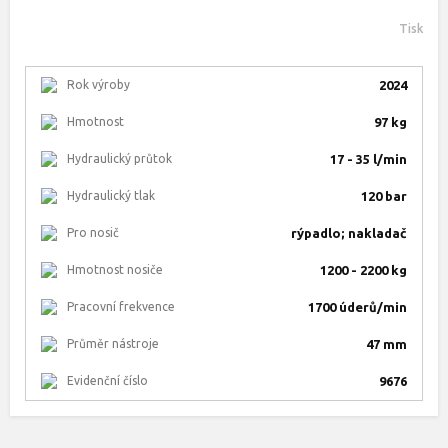
Tisk
Rok výroby
2024
Hmotnost
97 kg
Hydraulický průtok
17 - 35 l/min
Hydraulický tlak
120 bar
Pro nosič
rýpadlo; nakladač
Hmotnost nosiče
1200 - 2200 kg
Pracovní frekvence
1700 úderů/min
Průměr nástroje
47 mm
Evidenční číslo
9676