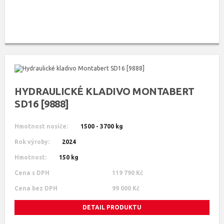
HYDRAULICKÉ KLADIVO MONTABERT
SD16 [9888]
Hmotnost nosiče:
1500 - 3700 kg
Rok výroby:
2024
Hmotnost:
150 kg
Cena s DPH
119 790 Kč
Cena bez DPH
99 000 Kč
DETAIL PRODUKTU