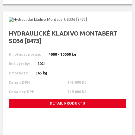
HYDRAULICKÉ KLADIVO MONTABERT
SD36 [8473]
Hmotnost nosiče:
4000 - 10000 kg
Rok výroby:
2021
Hmotnost:
365 kg
Cena s DPH
143 990 Kč
Cena bez DPH
119 000 Kč
DETAIL PRODUKTU