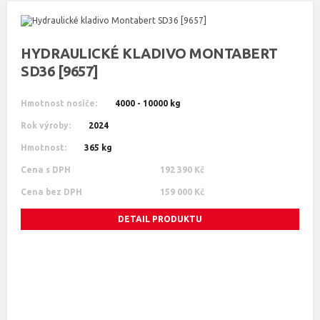
HYDRAULICKÉ KLADIVO MONTABERT
SD36 [9657]
Hmotnost nosiče:
4000 - 10000 kg
Rok výroby:
2024
Hmotnost:
365 kg
Cena s DPH
192 390 Kč
Cena bez DPH
159 000 Kč
DETAIL PRODUKTU