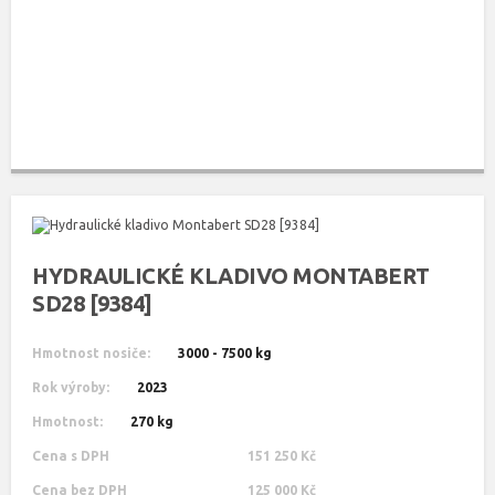
HYDRAULICKÉ KLADIVO MONTABERT
SD28 [9384]
Hmotnost nosiče:
3000 - 7500 kg
Rok výroby:
2023
Hmotnost:
270 kg
Cena s DPH
151 250 Kč
Cena bez DPH
125 000 Kč