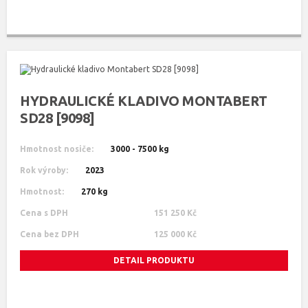
HYDRAULICKÉ KLADIVO MONTABERT
SD28 [9098]
Hmotnost nosiče:
3000 - 7500 kg
Rok výroby:
2023
Hmotnost:
270 kg
Cena s DPH
151 250 Kč
Cena bez DPH
125 000 Kč
DETAIL PRODUKTU