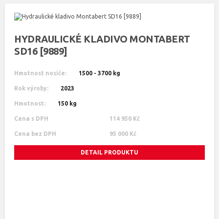
HYDRAULICKÉ KLADIVO MONTABERT
SD16 [9889]
Hmotnost nosiče:
1500 - 3700 kg
Rok výroby:
2023
Hmotnost:
150 kg
Cena s DPH
114 950 Kč
Cena bez DPH
95 000 Kč
DETAIL PRODUKTU