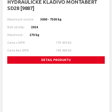
HYDRAULICKÉ KLADIVO MONTABERT
SD28 [9887]
Hmotnost nosiče:
3000 - 7500 kg
Rok výroby:
2024
Hmotnost:
270 kg
Cena s DPH
175 450 Kč
Cena bez DPH
145 000 Kč
DETAIL PRODUKTU