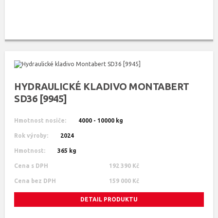
HYDRAULICKÉ KLADIVO MONTABERT
SD36 [9945]
Hmotnost nosiče:
4000 - 10000 kg
Rok výroby:
2024
Hmotnost:
365 kg
Cena s DPH
192 390 Kč
Cena bez DPH
159 000 Kč
DETAIL PRODUKTU