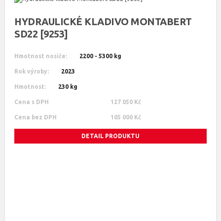
HYDRAULICKÉ KLADIVO MONTABERT
SD22 [9253]
Hmotnost nosiče:
2200 - 5300 kg
Rok výroby:
2023
Hmotnost:
230 kg
Cena s DPH
127 050 Kč
Cena bez DPH
105 000 Kč
DETAIL PRODUKTU