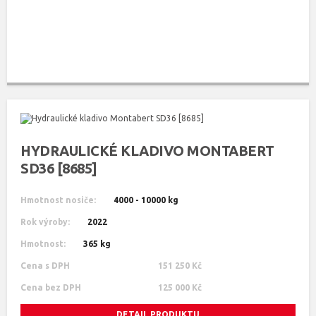
HYDRAULICKÉ KLADIVO MONTABERT
SD36 [8685]
Hmotnost nosiče:
4000 - 10000 kg
Rok výroby:
2022
Hmotnost:
365 kg
Cena s DPH
151 250 Kč
Cena bez DPH
125 000 Kč
DETAIL PRODUKTU