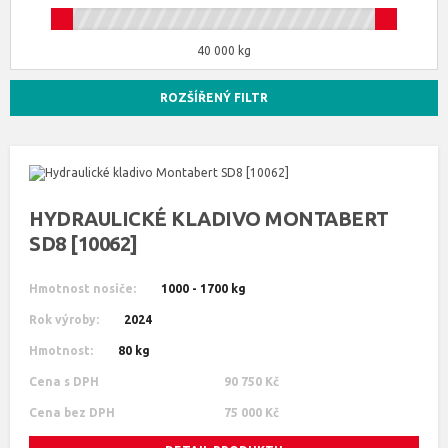
40 000 kg
ROZŠÍŘENÝ FILTR
HYDRAULICKÉ KLADIVO MONTABERT
SD8 [10062]
Hmotnost nosiče:
1000 - 1700 kg
Rok výroby:
2024
Hmotnost:
80 kg
Cena s DPH
90 750 Kč
Cena bez DPH
75 000 Kč