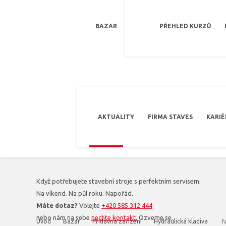
BAZAR
PŘEHLED KURZŮ
AKTUALITY
FIRMA STAVES
KARIÉ
Když potřebujete stavební stroje s perfektním servisem.
Na víkend. Na půl roku. Napořád.
Máte dotaz?
Volejte
+420 585 312 444
nebo nám na sebe
nechte kontakt.
Ozveme se.
Úvod
Bazar
Přídavná zařízení
Hydraulická kladiva
ř