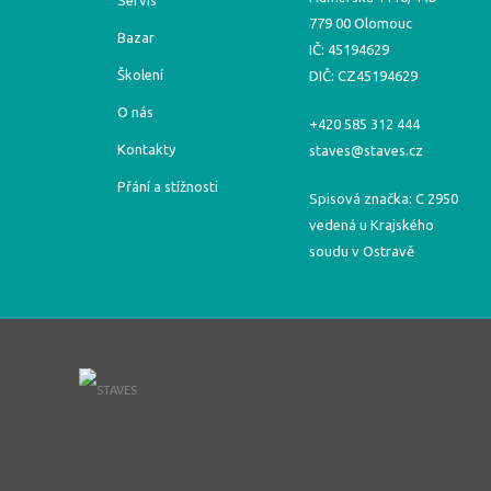
Servis
779 00 Olomouc
Bazar
IČ: 45194629
Školení
DIČ: CZ45194629
O nás
+420 585 312 444
Kontakty
staves@staves.cz
Přání a stížnosti
Spisová značka: C 2950
vedená u Krajského
soudu v Ostravě