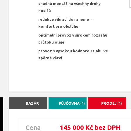
snadná montáž na všechny druhy
nosičů
redukce vibrací do ramene =
komfort pro obsluhu
optimální provoz v širokém rozsahu
průtoku oleje
provoz s vysokou hodnotou tlaku ve
zpětné větvi
BAZAR
PŮJČOVNA
(1)
PRODEJ
(1)
Cena
145 000 Kč bez DPH