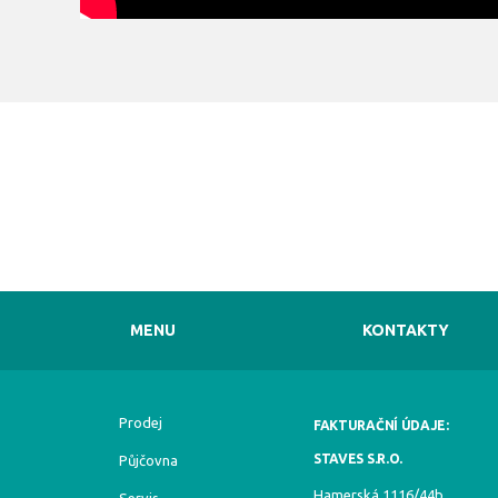
MENU
KONTAKTY
Prodej
FAKTURAČNÍ ÚDAJE:
STAVES S.R.O.
Půjčovna
Hamerská 1116/44b