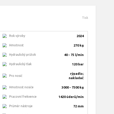
Tisk
Rok výroby
2024
Hmotnost
270 kg
Hydraulický průtok
40 - 75 l/min
Hydraulický tlak
120 bar
rýpadlo;
Pro nosič
nakladač
Hmotnost nosiče
3000 - 7500 kg
Pracovní frekvence
1420 úderů/min
Průměr nástroje
72 mm