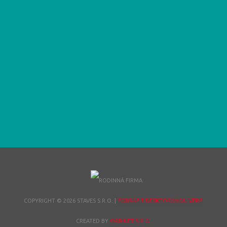
COPYRIGHT © 2026 STAVES S.R.O.
|
ZOBRAZIT DESKTOPOVOU VERZI
CREATED BY
ORBINET S.R.O.