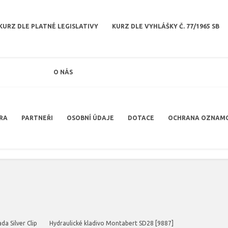
KURZ DLE PLATNÉ LEGISLATIVY
KURZ DLE VYHLÁŠKY Č. 77/1965 SB
O NÁS
RA
PARTNEŘI
OSOBNÍ ÚDAJE
DOTACE
OCHRANA OZNAM
ada Silver Clip
Hydraulické kladivo Montabert SD28 [9887]