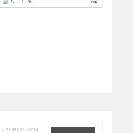
Evidenční číslo
9887
(175 450 Kč s DPH)