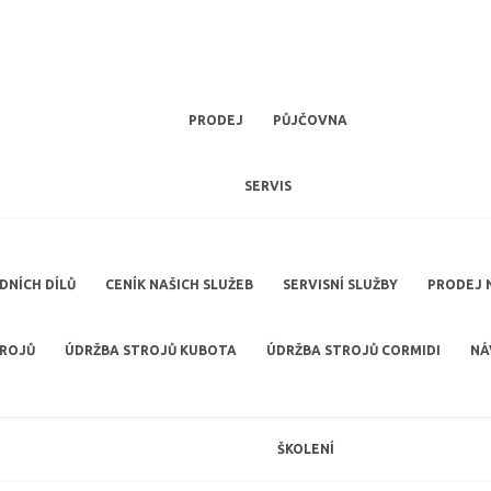
PRODEJ
PŮJČOVNA
SERVIS
NÍCH DÍLŮ
CENÍK NAŠICH SLUŽEB
SERVISNÍ SLUŽBY
PRODEJ 
TROJŮ
ÚDRŽBA STROJŮ KUBOTA
ÚDRŽBA STROJŮ CORMIDI
NÁ
ŠKOLENÍ