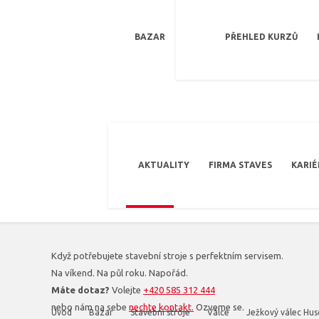
BAZAR
PŘEHLED KURZŮ
AKTUALITY
FIRMA STAVES
KARIÉ
Když potřebujete stavební stroje s perfektním servisem.
Na víkend. Na půl roku. Napořád.
Máte dotaz?
Volejte
+420 585 312 444
nebo nám na sebe
nechte kontakt.
Ozveme se.
Úvod
Bazar
Stavební stroje
Válce
Ježkový válec Hus