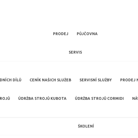
PRODEJ
PŮJČOVNA
SERVIS
NÍCH DÍLŮ
CENÍK NAŠICH SLUŽEB
SERVISNÍ SLUŽBY
PRODEJ 
TROJŮ
ÚDRŽBA STROJŮ KUBOTA
ÚDRŽBA STROJŮ CORMIDI
NÁ
ŠKOLENÍ