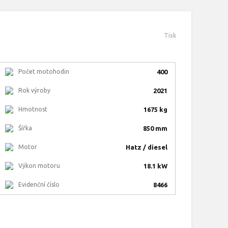
Tisk
Počet motohodin
400
Rok výroby
2021
Hmotnost
1675 kg
Šířka
850 mm
Motor
Hatz / diesel
Výkon motoru
18.1 kW
Evidenční číslo
8466