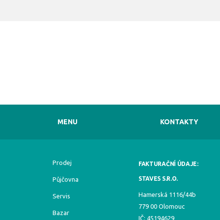
MENU
KONTAKTY
Prodej
FAKTURAČNÍ ÚDAJE:
STAVES S.R.O.
Půjčovna
Hamerská 1116/44b
Servis
779 00 Olomouc
Bazar
IČ: 45194629