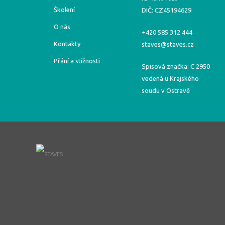
Školení
DIČ: CZ45194629
O nás
+420 585 312 444
Kontakty
staves@staves.cz
Přání a stížnosti
Spisová značka: C 2950
vedená u Krajského
soudu v Ostravě