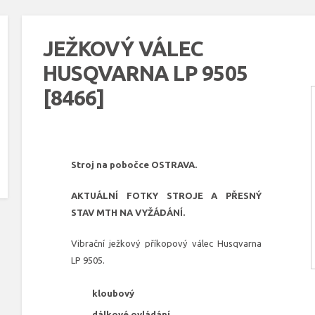
JEŽKOVÝ VÁLEC
HUSQVARNA LP 9505
[8466]
Stroj na pobočce OSTRAVA.
AKTUÁLNÍ FOTKY STROJE A PŘESNÝ
STAV MTH NA VYŽÁDÁNÍ.
Vibrační ježkový příkopový válec Husqvarna
LP 9505.
kloubový
dálkové ovládání