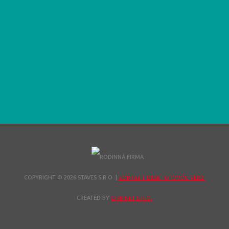
COPYRIGHT © 2026 STAVES S.R.O.
|
ZOBRAZIT DESKTOPOVOU VERZI
CREATED BY
ORBINET S.R.O.