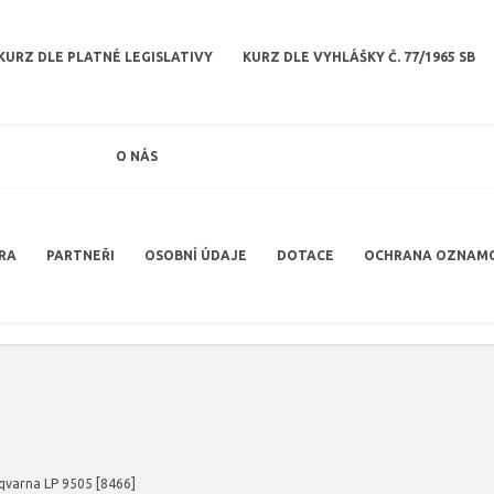
KURZ DLE PLATNÉ LEGISLATIVY
KURZ DLE VYHLÁŠKY Č. 77/1965 SB
O NÁS
RA
PARTNEŘI
OSOBNÍ ÚDAJE
DOTACE
OCHRANA OZNAM
qvarna LP 9505 [8466]