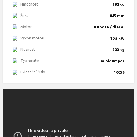
Hmotnost
690 kg
Šířka
845 mm
Motor
Kubota / diesel
Výkon motoru
10.5 kW
Nosnost
800 kg
Typ nosiče
minidumper
Evidenční číslo
10059