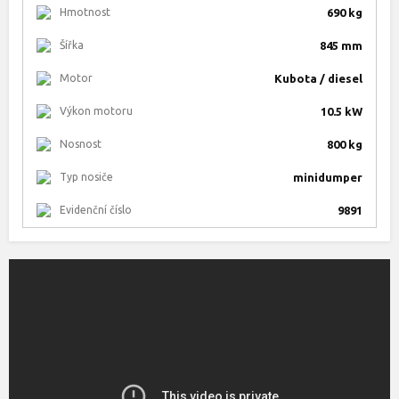
Hmotnost
690 kg
Šířka
845 mm
Motor
Kubota / diesel
Výkon motoru
10.5 kW
Nosnost
800 kg
Typ nosiče
minidumper
Evidenční číslo
9891