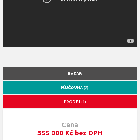
BAZAR
PŮJČOVNA
(2)
PRODEJ
(1)
Cena
355 000 Kč bez DPH