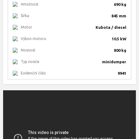
Hmotnost
690 kg
Šířka
845 mm
Motor
Kubota / diesel
Výkon motoru
10.5 kW
Nosnost
800 kg
Typ nosiče
minidumper
Evidenční číslo
9941