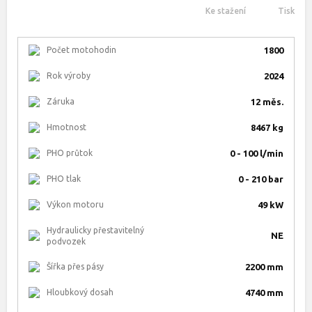
Ke stažení
Tisk
Počet motohodin
1800
Rok výroby
2024
Záruka
12 měs.
Hmotnost
8467 kg
PHO průtok
0 - 100 l/min
PHO tlak
0 - 210 bar
Výkon motoru
49 kW
Hydraulicky přestavitelný
NE
podvozek
Šířka přes pásy
2200 mm
Hloubkový dosah
4740 mm