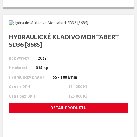
HYDRAULICKÉ KLADIVO MONTABERT
SD36 [8685]
Rok výroby:
2022
Hmotnost:
365 kg
Hydraulický průtok:
55 - 100 l/min
Cena s DPH
151 250 Kč
Cena bez DPH
125 000 Kč
DETAIL PRODUKTU