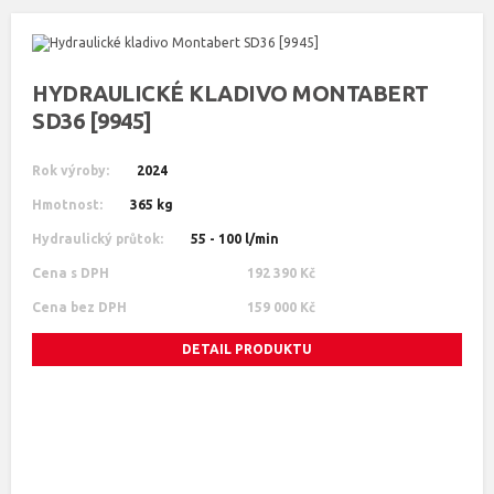
HYDRAULICKÉ KLADIVO MONTABERT
SD36 [9945]
Rok výroby:
2024
Hmotnost:
365 kg
Hydraulický průtok:
55 - 100 l/min
Cena s DPH
192 390 Kč
Cena bez DPH
159 000 Kč
DETAIL PRODUKTU