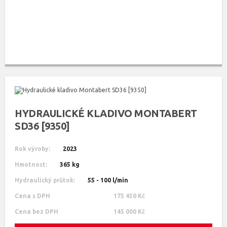
HYDRAULICKÉ KLADIVO MONTABERT
SD36 [9350]
Rok výroby:
2023
Hmotnost:
365 kg
Hydraulický průtok:
55 - 100 l/min
Cena s DPH
175 450 Kč
Cena bez DPH
145 000 Kč