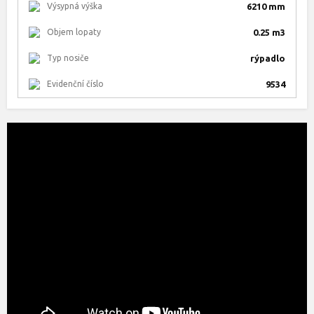
Výsypná výška
6210 mm
Objem lopaty
0.25 m3
Typ nosiče
rýpadlo
Evidenční číslo
9534