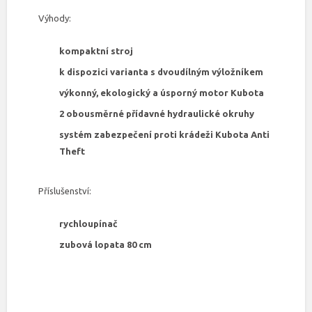
Výhody:
kompaktní stroj
k dispozici varianta s dvoudílným výložníkem
výkonný, ekologický a úsporný motor Kubota
2 obousměrné přídavné hydraulické okruhy
systém zabezpečení proti krádeži Kubota Anti
Theft
Příslušenství:
rychloupínač
zubová lopata 80 cm