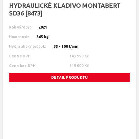
HYDRAULICKÉ KLADIVO MONTABERT
SD36 [8473]
Rok výroby:
2021
Hmotnost:
365 kg
Hydraulický průtok:
55 - 100 l/min
Cena s DPH
143 990 Kč
Cena bez DPH
119 000 Kč
DETAIL PRODUKTU