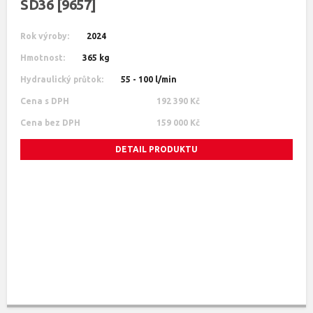
SD36 [9657]
Rok výroby:
2024
Hmotnost:
365 kg
Hydraulický průtok:
55 - 100 l/min
Cena s DPH
192 390 Kč
Cena bez DPH
159 000 Kč
DETAIL PRODUKTU