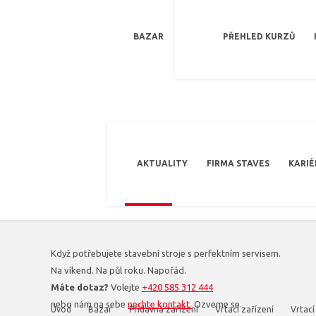
BAZAR
PŘEHLED KURZŮ
AKTUALITY
FIRMA STAVES
KARIÉ
Když potřebujete stavební stroje s perfektním servisem.
Na víkend. Na půl roku. Napořád.
Máte dotaz?
Volejte
+420 585 312 444
nebo nám na sebe
nechte kontakt.
Ozveme se.
Úvod
Bazar
Přídavná zařízení
Vrtací zařízení
Vrtací