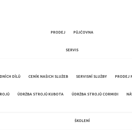
PRODEJ
PŮJČOVNA
SERVIS
NÍCH DÍLŮ
CENÍK NAŠICH SLUŽEB
SERVISNÍ SLUŽBY
PRODEJ 
TROJŮ
ÚDRŽBA STROJŮ KUBOTA
ÚDRŽBA STROJŮ CORMIDI
NÁ
ŠKOLENÍ