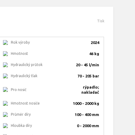
Tisk
Rok výroby
2024
Hmotnost
46 kg
Hydraulický průtok
20 - 45 l/min
Hydraulický tlak
70 - 205 bar
rýpadlo;
Pro nosič
nakladač
Hmotnost nosiče
1000 - 2000 kg
Průměr díry
100 - 400 mm
Hloubka díry
0 - 2000 mm