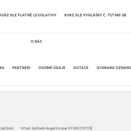
KURZ DLE PLATNÉ LEGISLATIVY
KURZ DLE VYHLÁŠKY Č. 77/1965 SB
O NÁS
RA
PARTNEŘI
OSOBNÍ ÚDAJE
DOTACE
OCHRANA OZNAM
 zařízení
Vrtací zařízení Augertorque X1500 [10139]