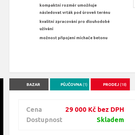
kompaktní rozměr umožňuje
následovat vrták pod úroveň terénu
kvalitní zpracování pro dlouhodobé
užívání
možnost připojení míchače betonu
BAZAR
PŮJČOVNA
(1)
PRODEJ
(18)
Cena
29 000 Kč bez DPH
Dostupnost
Skladem