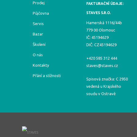
Prodej
FAKTURAČNÍ ÚDAJE:
STAVES S.R.O.
Půjčovna
Hamerská 1116/44b
Servis
779 00 Olomouc
Bazar
IČ: 45194629
Školení
DIČ: CZ45194629
O nás
+420 585 312 444
Kontakty
staves@staves.cz
Přání a stížnosti
Spisová značka: C 2950
vedená u Krajského
soudu v Ostravě