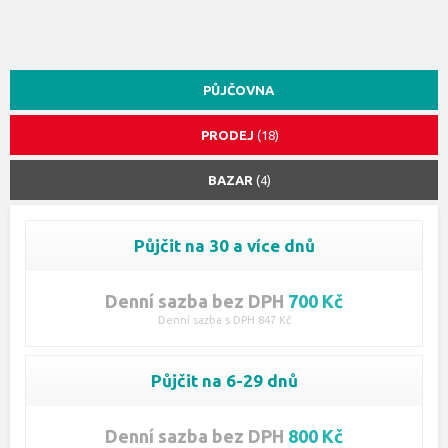
PŮJČOVNA
PRODEJ
(18)
BAZAR
(4)
Půjčit na 30 a více dnů
Denní sazba bez DPH
700 Kč
Denní sazba s DPH 847 Kč
Půjčit na 6-29 dnů
Denní sazba bez DPH
800 Kč