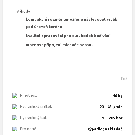
Výhody:
kompaktní rozměr umožňuje následovat vrták
pod úroveň terénu
kvalitní zpracování pro dlouhodobé užívání
možnost připojení míchače betonu
Tisk
Hmotnost
46 kg
Hydraulický průtok
20 - 45 l/min
Hydraulický tlak
70 - 205 bar
Pro nosič
rýpadlo; nakladač