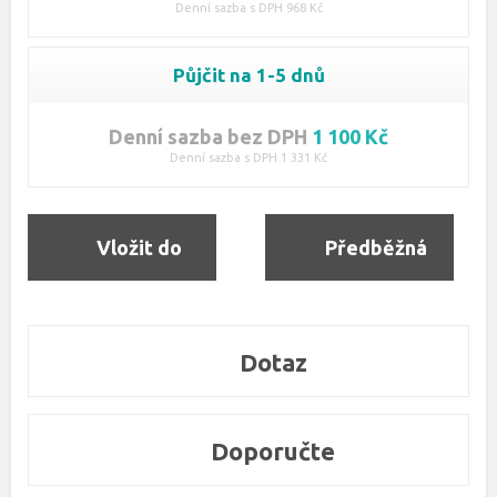
Denní sazba s DPH 968 Kč
Půjčit na 1-5 dnů
Denní sazba bez DPH
1 100 Kč
Denní sazba s DPH 1 331 Kč
Vložit do
Předběžná
objednávky
rezervace
Dotaz
Doporučte