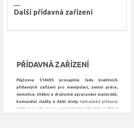
Další přídavná zařízení
PŘÍDAVNÁ ZAŘÍZENÍ
Půjčovna STAVES pronajímá řadu kvalitních
přídavných zařízení pro manipulaci, zemní práce,
demolice, třídění a druhotné zpracování materiálů,
komunální služby a další účely.
Hydraulická přídavná
zařízení se připojují na nosič, kterým může být například
nakladač, rýpadlo, teleskopický manipulátor, traktor či
nákladní vozidlo s hydraulickou rukou. Podle typu daného
zařízení pak lze vykonávat specifickou činnost – například