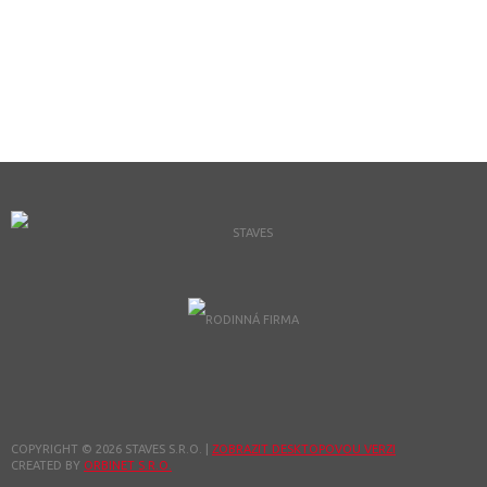
demoliční, třídicí, rozrušovací nebo úklidové práce.
Přídavná zařízení se uchycují na výložník stroje pomocí
různých typů upínačů a adaptérů. Kompatibilitu
přídavného zařízení a nosiče určuje řada parametrů,
především pak jejich hmotnost a vlastnosti hydraulického
systému.
COPYRIGHT © 2026 STAVES S.R.O.
|
ZOBRAZIT DESKTOPOVOU VERZI
CREATED BY
ORBINET S.R.O.