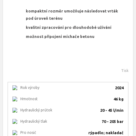
kompaktní rozměr umožňuje následovat vrták
pod úroveň terénu
kvalitní zpracování pro dlouhodobé užívání
možnost připojení míchače betonu
Tisk
Rok výroby
2024
Hmotnost
46 kg
Hydraulický průtok
20 - 45 l/min
Hydraulický tlak
70 - 205 bar
Pro nosič
rýpadlo; nakladač