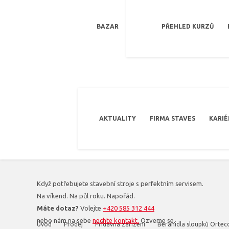
BAZAR
PŘEHLED KURZŮ
AKTUALITY
FIRMA STAVES
KARIÉ
Když potřebujete stavební stroje s perfektním servisem.
Na víkend. Na půl roku. Napořád.
Máte dotaz?
Volejte
+420 585 312 444
nebo nám na sebe
nechte kontakt.
Ozveme se.
Úvod
Prodej
Přídavná zařízení
Beranidla sloupků Ortec