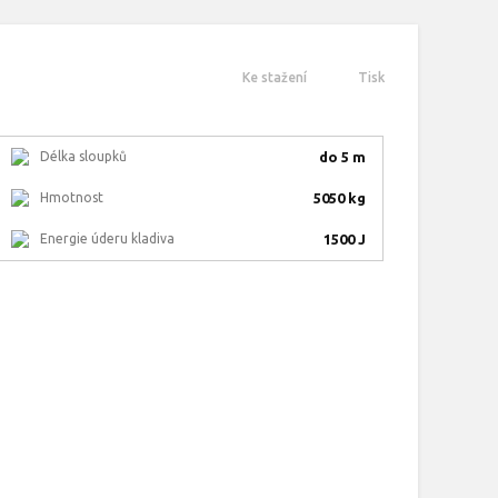
Ke stažení
Tisk
Délka sloupků
do 5 m
Hmotnost
5050 kg
Energie úderu kladiva
1500 J