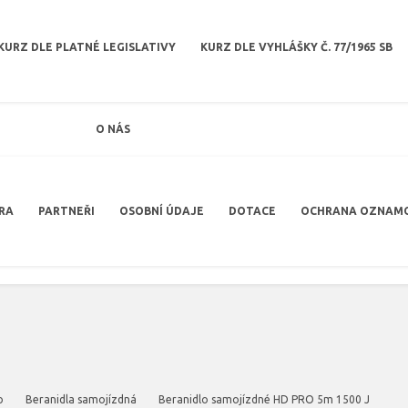
KURZ DLE PLATNÉ LEGISLATIVY
KURZ DLE VYHLÁŠKY Č. 77/1965 SB
O NÁS
RA
PARTNEŘI
OSOBNÍ ÚDAJE
DOTACE
OCHRANA OZNAM
o
Beranidla samojízdná
Beranidlo samojízdné HD PRO 5m 1500 J