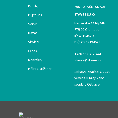
Prodej
FAKTURAČNÍ ÚDAJE:
STAVES S.R.O.
Půjčovna
Hamerská 1116/44b
Servis
779 00 Olomouc
Bazar
IČ: 45194629
Školení
DIČ: CZ45194629
O nás
+420 585 312 444
Kontakty
staves@staves.cz
Přání a stížnosti
Spisová značka: C 2950
vedená u Krajského
soudu v Ostravě