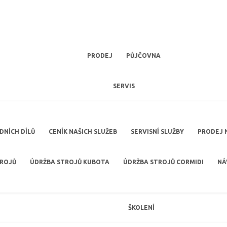
PRODEJ
PŮJČOVNA
SERVIS
NÍCH DÍLŮ
CENÍK NAŠICH SLUŽEB
SERVISNÍ SLUŽBY
PRODEJ 
TROJŮ
ÚDRŽBA STROJŮ KUBOTA
ÚDRŽBA STROJŮ CORMIDI
NÁ
ŠKOLENÍ