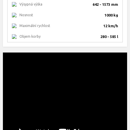
Výsypná výška
642 - 1573 mm
Nosnost
1000 kg
Maximální rychlost
12 km/h
Objem korby
280 - 585 l