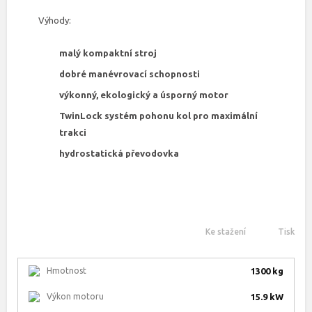
Výhody:
malý kompaktní stroj
dobré manévrovací schopnosti
výkonný, ekologický a úsporný motor
TwinLock systém pohonu kol pro maximální
trakci
hydrostatická převodovka
Ke stažení
Tisk
Hmotnost
1300 kg
Výkon motoru
15.9 kW