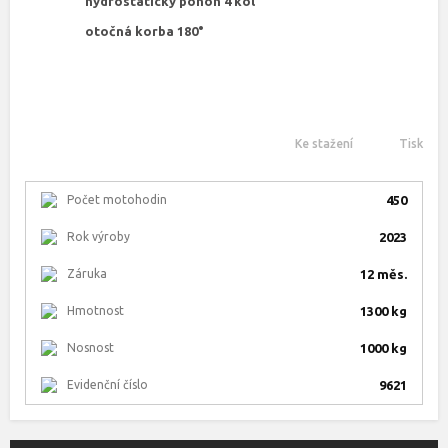
hydrostatický pohon 4 kol
otočná korba 180°
Ke stažení
Tisk
Počet motohodin
450
Rok výroby
2023
Záruka
12 měs.
Hmotnost
1300 kg
Nosnost
1000 kg
Evidenční číslo
9621