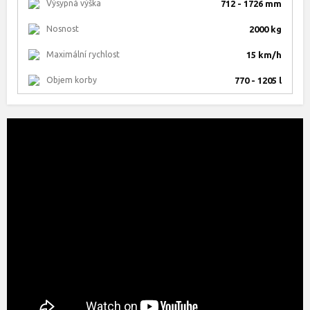
Výsypná výška
712 - 1726 mm
Nosnost
2000 kg
Maximální rychlost
15 km/h
Objem korby
770 - 1205 l