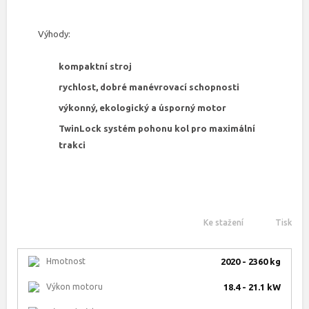
Výhody:
kompaktní stroj
rychlost, dobré manévrovací schopnosti
výkonný, ekologický a úsporný motor
TwinLock systém pohonu kol pro maximální
trakci
Ke stažení
Tisk
Hmotnost
2020 - 2360 kg
Výkon motoru
18.4 - 21.1 kW