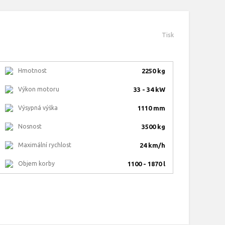
Tisk
Hmotnost
2250 kg
Výkon motoru
33 - 34 kW
Výsypná výška
1110 mm
Nosnost
3500 kg
Maximální rychlost
24 km/h
Objem korby
1100 - 1870 l