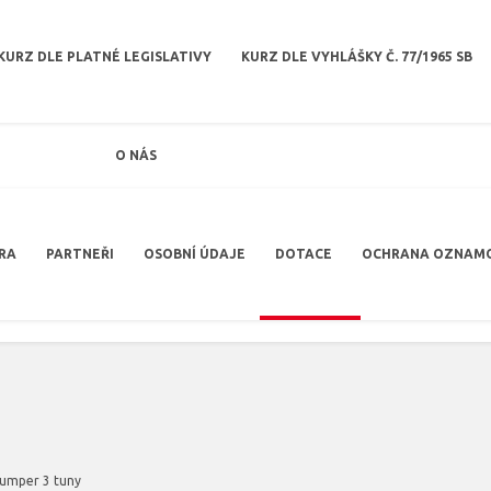
KURZ DLE PLATNÉ LEGISLATIVY
KURZ DLE VYHLÁŠKY Č. 77/1965 SB
O NÁS
RA
PARTNEŘI
OSOBNÍ ÚDAJE
DOTACE
OCHRANA OZNAM
umper 3 tuny