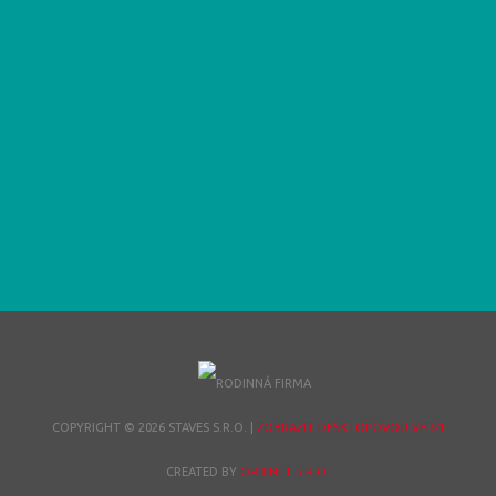
COPYRIGHT © 2026 STAVES S.R.O.
|
ZOBRAZIT DESKTOPOVOU VERZI
CREATED BY
ORBINET S.R.O.