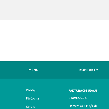
MENU
KONTAKTY
Prodej
FAKTURAČNÍ ÚDAJE:
STAVES S.R.O.
Půjčovna
Hamerská 1116/44b
Servis