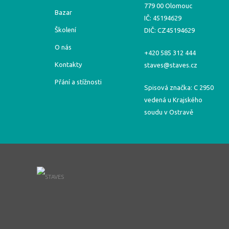
779 00 Olomouc
Bazar
IČ: 45194629
Školení
DIČ: CZ45194629
O nás
+420 585 312 444
Kontakty
staves@staves.cz
Přání a stížnosti
Spisová značka: C 2950
vedená u Krajského
soudu v Ostravě