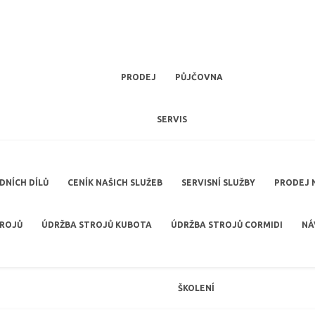
PRODEJ
PŮJČOVNA
SERVIS
NÍCH DÍLŮ
CENÍK NAŠICH SLUŽEB
SERVISNÍ SLUŽBY
PRODEJ 
TROJŮ
ÚDRŽBA STROJŮ KUBOTA
ÚDRŽBA STROJŮ CORMIDI
NÁ
ŠKOLENÍ