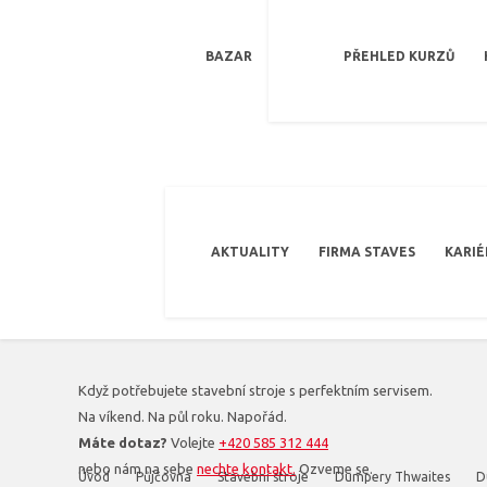
BAZAR
PŘEHLED KURZŮ
AKTUALITY
FIRMA STAVES
KARIÉ
Když potřebujete stavební stroje s perfektním servisem.
Na víkend. Na půl roku. Napořád.
Máte dotaz?
Volejte
+420 585 312 444
nebo nám na sebe
nechte kontakt.
Ozveme se.
Úvod
Půjčovna
Stavební stroje
Dumpery Thwaites
D