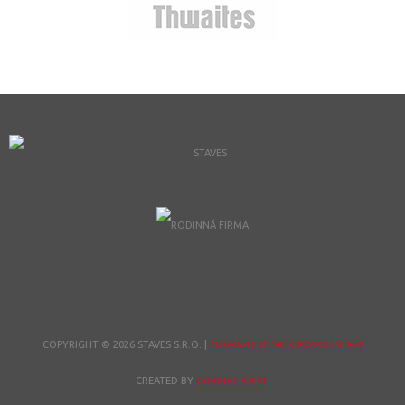
COPYRIGHT © 2026 STAVES S.R.O.
|
ZOBRAZIT DESKTOPOVOU VERZI
CREATED BY
ORBINET S.R.O.