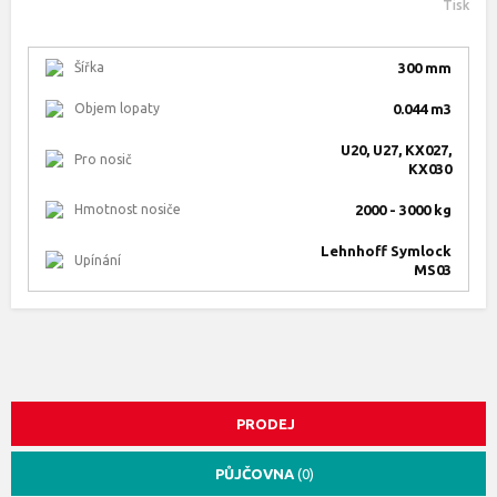
Tisk
Šířka
300 mm
Objem lopaty
0.044 m3
U20, U27, KX027,
Pro nosič
KX030
Hmotnost nosiče
2000 - 3000 kg
Lehnhoff Symlock
Upínání
MS03
PRODEJ
PŮJČOVNA
(0)