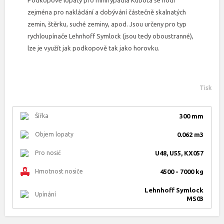
Podkopové lopaty pro minirýpadla Kubota se hodí
zejména pro nakládání a dobývání částečně skalnatých
zemin, štěrku, suché zeminy, apod. Jsou určeny pro typ
rychloupínače Lehnhoff Symlock (jsou tedy oboustranné),
lze je využít jak podkopově tak jako horovku.
Tisk
Šířka
300 mm
Objem lopaty
0.062 m3
Pro nosič
U48, U55, KX057
Hmotnost nosiče
4500 - 7000 kg
Lehnhoff Symlock
Upínání
MS03