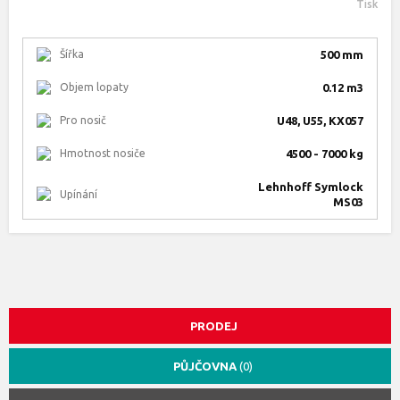
Tisk
Šířka
500 mm
Objem lopaty
0.12 m3
Pro nosič
U48, U55, KX057
Hmotnost nosiče
4500 - 7000 kg
Lehnhoff Symlock
Upínání
MS03
PRODEJ
PŮJČOVNA
(0)