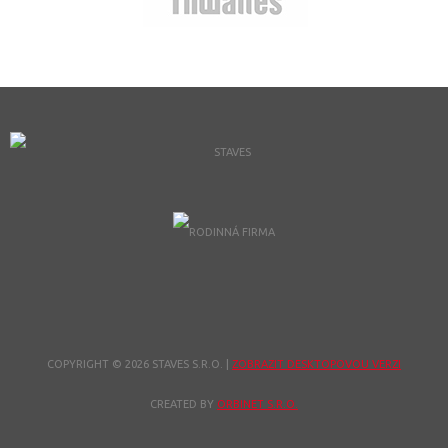
COPYRIGHT © 2026 STAVES S.R.O.
|
ZOBRAZIT DESKTOPOVOU VERZI
CREATED BY
ORBINET S.R.O.