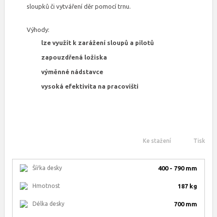
sloupků či vytváření děr pomocí trnu.
Výhody:
lze využít k zarážení sloupů a pilotů
zapouzdřená ložiska
výměnné nádstavce
vysoká efektivita na pracovišti
Ke stažení
Tisk
Šířka desky
400 - 790 mm
Hmotnost
187 kg
Délka desky
700 mm