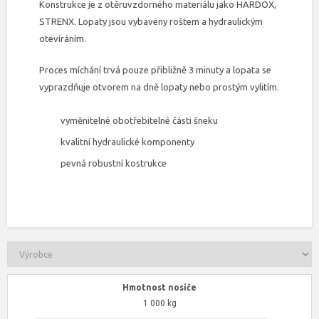
Konstrukce je z otěruvzdorného materiálu jako HARDOX,
STRENX. Lopaty jsou vybaveny roštem a hydraulickým
otevíráním.
Proces míchání trvá pouze přibližně 3 minuty a lopata se
vyprazdňuje otvorem na dně lopaty nebo prostým vylitím.
vyměnitelné obotřebitelné části šneku
kvalitní hydraulické komponenty
pevná robustní kostrukce
Hmotnost nosiče
1 000 kg