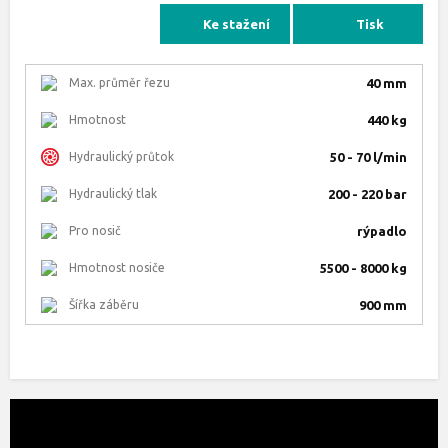
Ke stažení
Tisk
Max. průměr řezu
40 mm
Hmotnost
440 kg
Hydraulický průtok
50 - 70 l/min
Hydraulický tlak
200 - 220 bar
Pro nosič
rýpadlo
Hmotnost nosiče
5500 - 8000 kg
Šířka záběru
900 mm