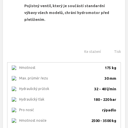
Pojistný ventil, který je součástí standardní
výbavy všech modelů, chrání hydromotor před
přetížením.
Ke stažení
Tisk
Hmotnost
175 kg
Max. průměr řezu
30 mm
Hydraulický průtok
32 - 40 l/min
Hydraulický tlak
180 - 220 bar
Pro nosič
rýpadlo
Hmotnost nosiče
2500 - 3500 kg