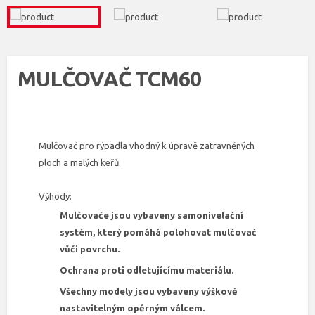
MULČOVAČ TCM60
Mulčovač pro rýpadla vhodný k úpravě zatravněných
ploch a malých keřů.
Výhody:
Mulčovače jsou vybaveny samonivelační
systém, který pomáhá polohovat mulčovač
vůči povrchu.
Ochrana proti odletujícímu materiálu.
Všechny modely jsou vybaveny výškově
nastavitelným opěrným válcem.