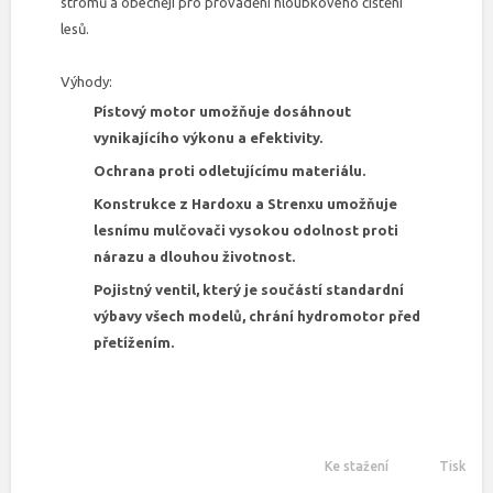
stromů a obecněji pro provádění hloubkového čištění
lesů.
Výhody:
Pístový motor umožňuje dosáhnout
vynikajícího výkonu a efektivity.
Ochrana proti odletujícímu materiálu.
Konstrukce z Hardoxu a Strenxu umožňuje
lesnímu mulčovači vysokou odolnost proti
nárazu a dlouhou životnost.
Pojistný ventil, který je součástí standardní
výbavy všech modelů, chrání hydromotor před
přetížením.
Ke stažení
Tisk