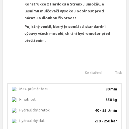
Konstrukce z Hardoxu a Strenxu umožňuje
lesnímu mulčovači vysokou odolnost proti
nárazu a dlouhou životnost.
Pojistný ventil, který je součástí standardní
výbavy všech modelů, chrání hydromotor před
přetížením.
Ke stažení
Tisk
Max. průměr řezu
80 mm
Hmotnost
350 kg
Hydraulický průtok
40 - 55 l/min
Hydraulický tlak
230 - 250 bar