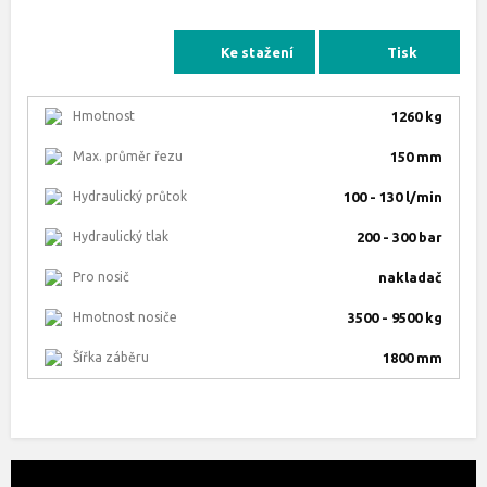
Ke stažení
Tisk
Hmotnost
1260 kg
Max. průměr řezu
150 mm
Hydraulický průtok
100 - 130 l/min
Hydraulický tlak
200 - 300 bar
Pro nosič
nakladač
Hmotnost nosiče
3500 - 9500 kg
Šířka záběru
1800 mm