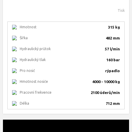
Tisk
Hmotnost
315 kg
Šířka
482 mm
Hydraulický průtok
57 l/min
Hydraulický tlak
160 bar
Pro nosič
rýpadlo
Hmotnost nosiče
4000 - 10000 kg
Pracovní frekvence
2100 úderů/min
Délka
712 mm