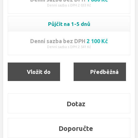
Denní sazba s DPH 2 033 Kč
Půjčit na 1-5 dnů
Denní sazba bez DPH
2 100 Kč
Denní sazba s DPH 2 541 Kč
Vložit do
Předběžná
objednávky
rezervace
Dotaz
Doporučte