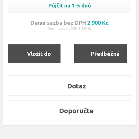
Půjčit na 1-5 dnů
Denní sazba bez DPH
2 900 Kč
Denní sazba s DPH 3 509 Kč
Vložit do
Předběžná
objednávky
rezervace
Dotaz
Doporučte