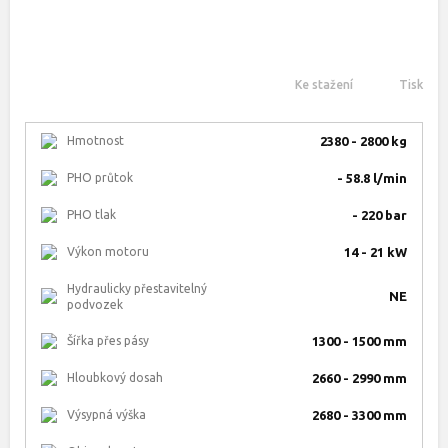
Ke stažení
Tisk
Hmotnost
2380 - 2800 kg
PHO průtok
- 58.8 l/min
PHO tlak
- 220 bar
Výkon motoru
14 - 21 kW
Hydraulicky přestavitelný
NE
podvozek
Šířka přes pásy
1300 - 1500 mm
Hloubkový dosah
2660 - 2990 mm
Výsypná výška
2680 - 3300 mm