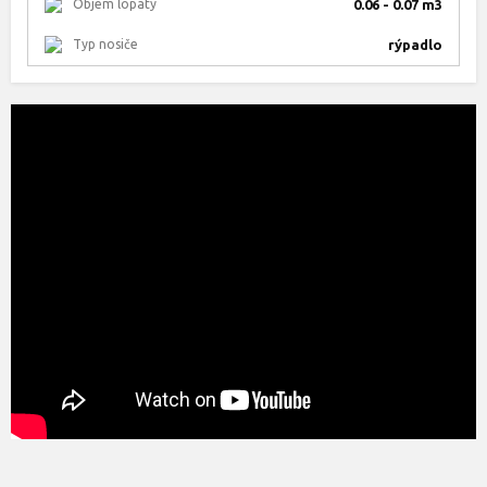
Objem lopaty
0.06 - 0.07 m3
Typ nosiče
rýpadlo