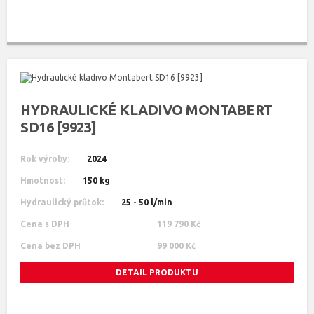
HYDRAULICKÉ KLADIVO MONTABERT
SD16 [9923]
Rok výroby:
2024
Hmotnost:
150 kg
Hydraulický průtok:
25 - 50 l/min
Cena s DPH
119 790 Kč
Cena bez DPH
99 000 Kč
DETAIL PRODUKTU