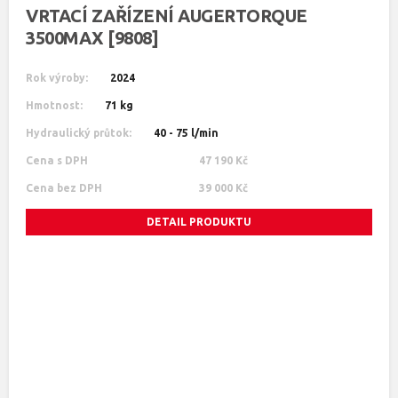
VRTACÍ ZAŘÍZENÍ AUGERTORQUE
3500MAX [9808]
Rok výroby:
2024
Hmotnost:
71 kg
Hydraulický průtok:
40 - 75 l/min
Cena s DPH
47 190 Kč
Cena bez DPH
39 000 Kč
DETAIL PRODUKTU