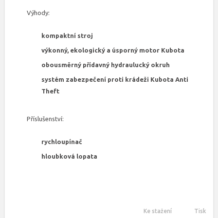
Výhody:
kompaktní stroj
výkonný, ekologický a úsporný motor Kubota
obousměrný přídavný hydraulucký okruh
systém zabezpečení proti krádeži Kubota Anti
Theft
Příslušenství:
rychloupínač
hloubková lopata
Ke stažení
Tisk