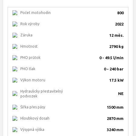
Počet motohodin
800
Rok výroby
2022
Záruka
12 měs.
Hmotnost
2790 kg
PHO průtok
0 - 49.5 l/min
PHO tlak
0 - 240 bar
Výkon motoru
17.5 kW
Hydraulicky přestavitelný
NE
podvozek
Šířka přes pásy
1500 mm
Hloubkový dosah
2870 mm
Výsypná výška
3240 mm