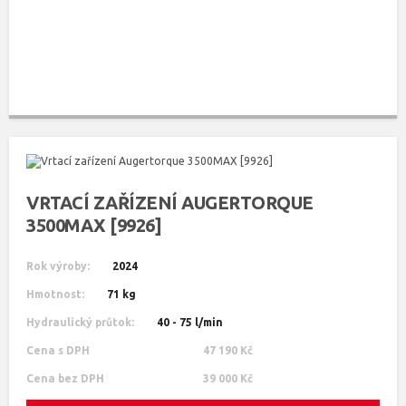
VRTACÍ ZAŘÍZENÍ AUGERTORQUE
3500MAX [9926]
Rok výroby:
2024
Hmotnost:
71 kg
Hydraulický průtok:
40 - 75 l/min
Cena s DPH
47 190 Kč
Cena bez DPH
39 000 Kč