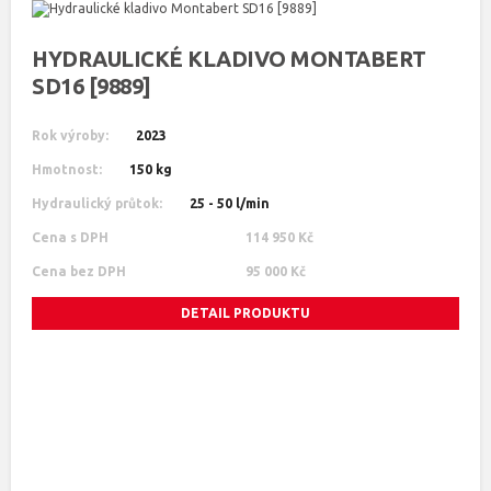
HYDRAULICKÉ KLADIVO MONTABERT
SD16 [9889]
Rok výroby:
2023
Hmotnost:
150 kg
Hydraulický průtok:
25 - 50 l/min
Cena s DPH
114 950 Kč
Cena bez DPH
95 000 Kč
DETAIL PRODUKTU