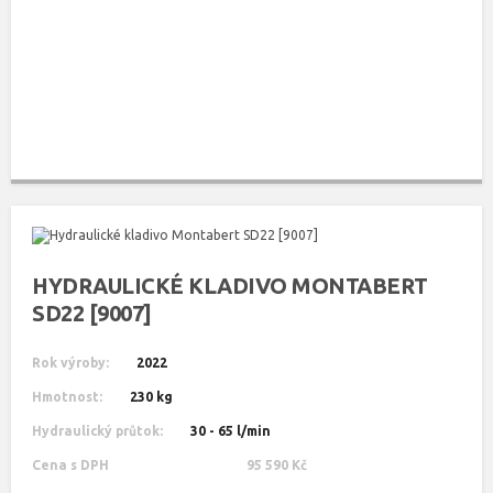
HYDRAULICKÉ KLADIVO MONTABERT
SD22 [9007]
Rok výroby:
2022
Hmotnost:
230 kg
Hydraulický průtok:
30 - 65 l/min
Cena s DPH
95 590 Kč