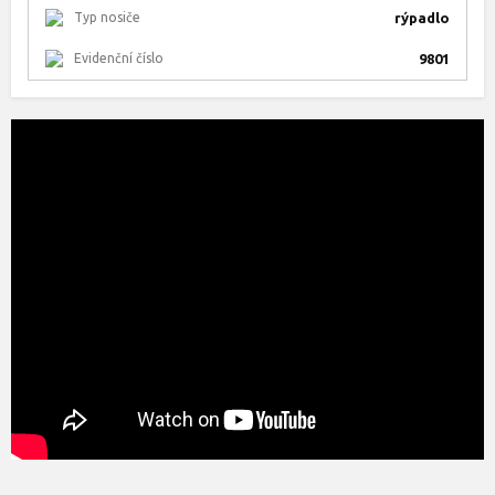
Typ nosiče
rýpadlo
Evidenční číslo
9801