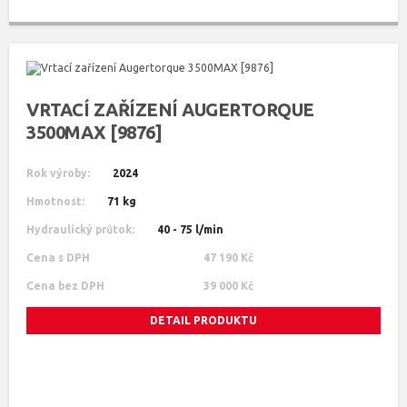
VRTACÍ ZAŘÍZENÍ AUGERTORQUE
3500MAX [9876]
Rok výroby:
2024
Hmotnost:
71 kg
Hydraulický průtok:
40 - 75 l/min
Cena s DPH
47 190 Kč
Cena bez DPH
39 000 Kč
DETAIL PRODUKTU