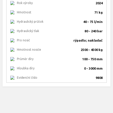
Rok výroby
2024
Hmotnost
71 kg
Hydraulický průtok
40 - 75 l/min
Hydraulický tlak
80 - 240 bar
Pro nosič
rýpadlo; nakladač
Hmotnost nosiče
2500 - 4500 kg
Průměr díry
100 - 750 mm
Hloubka díry
0 - 3000 mm
Evidenční číslo
9808