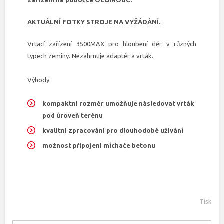
Zařízení na pobočce OLOMOUC.
AKTUÁLNÍ FOTKY STROJE NA VYŽÁDÁNÍ.
Vrtací zařízení 3500MAX pro hloubení děr v různých
typech zeminy. Nezahrnuje adaptér a vrták.
Výhody:
kompaktní rozměr umožňuje následovat vrták
pod úroveň terénu
kvalitní zpracování pro dlouhodobé užívání
možnost připojení míchače betonu
Tisk