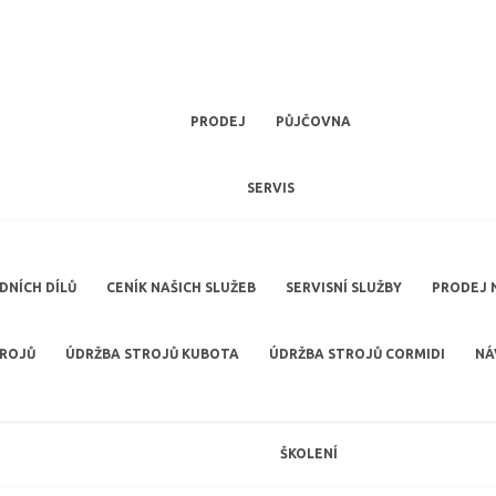
PRODEJ
PŮJČOVNA
SERVIS
NÍCH DÍLŮ
CENÍK NAŠICH SLUŽEB
SERVISNÍ SLUŽBY
PRODEJ 
TROJŮ
ÚDRŽBA STROJŮ KUBOTA
ÚDRŽBA STROJŮ CORMIDI
NÁ
ŠKOLENÍ