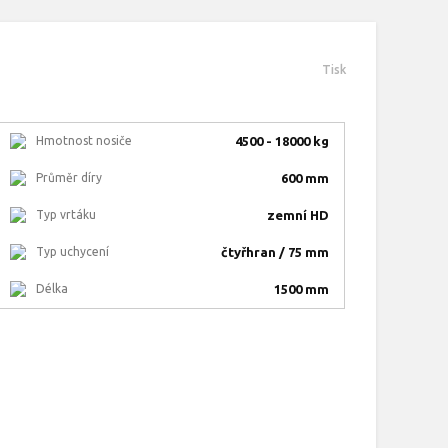
Tisk
Hmotnost nosiče
4500 - 18000 kg
Průměr díry
600 mm
Typ vrtáku
zemní HD
Typ uchycení
čtyřhran / 75 mm
Délka
1500 mm