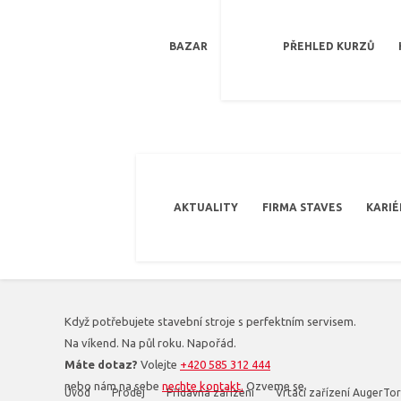
BAZAR
PŘEHLED KURZŮ
AKTUALITY
FIRMA STAVES
KARIÉ
Když potřebujete stavební stroje s perfektním servisem.
Na víkend. Na půl roku. Napořád.
Máte dotaz?
Volejte
+420 585 312 444
nebo nám na sebe
nechte kontakt.
Ozveme se.
Úvod
Prodej
Přídavná zařízení
Vrtací zařízení AugerTo