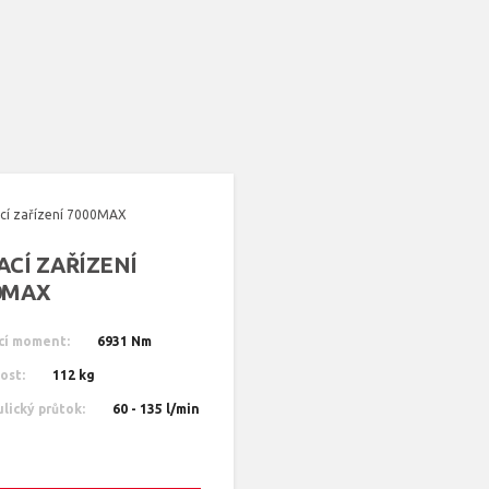
ACÍ ZAŘÍZENÍ
0MAX
cí moment:
6931 Nm
ost:
112 kg
lický průtok:
60 - 135 l/min