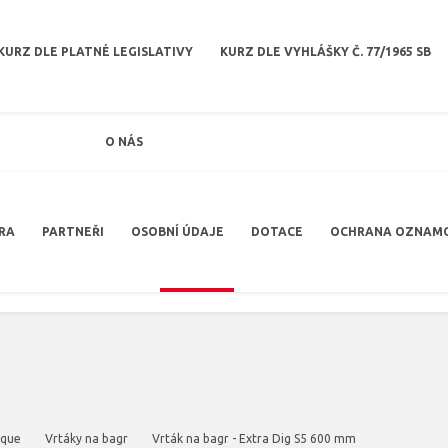
KURZ DLE PLATNÉ LEGISLATIVY
KURZ DLE VYHLÁŠKY Č. 77/1965 SB
O NÁS
RA
PARTNEŘI
OSOBNÍ ÚDAJE
DOTACE
OCHRANA OZNAM
rque
Vrtáky na bagr
Vrták na bagr - Extra Dig S5 600 mm