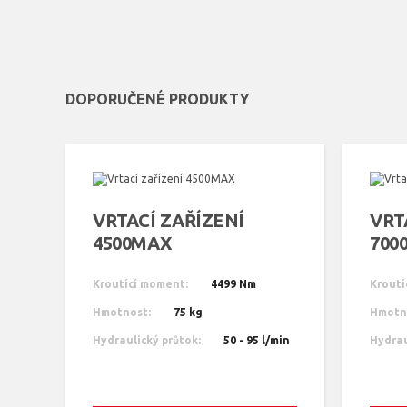
DOPORUČENÉ PRODUKTY
VRTACÍ ZAŘÍZENÍ
VRT
4500MAX
700
Kroutící moment:
4499 Nm
Kroutí
Hmotnost:
75 kg
Hmotn
Hydraulický průtok:
50 - 95 l/min
Hydrau