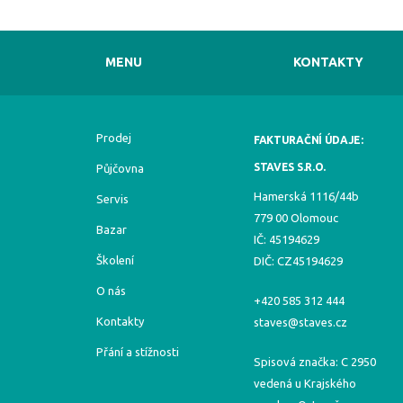
MENU
KONTAKTY
Prodej
FAKTURAČNÍ ÚDAJE:
STAVES S.R.O.
Půjčovna
Hamerská 1116/44b
Servis
779 00 Olomouc
Bazar
IČ: 45194629
Školení
DIČ: CZ45194629
O nás
+420 585 312 444
Kontakty
staves@staves.cz
Přání a stížnosti
Spisová značka: C 2950
vedená u Krajského