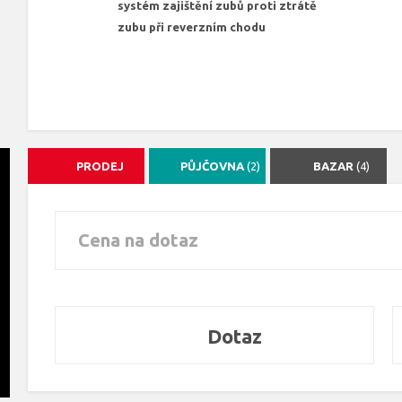
systém zajištění zubů proti ztrátě
zubu při reverzním chodu
PRODEJ
PŮJČOVNA
(2)
BAZAR
(4)
Cena na dotaz
Dotaz